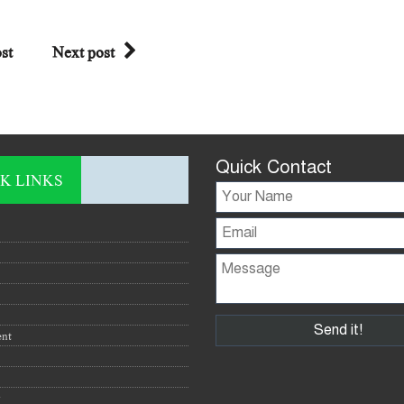
st
Next post
Quick Contact
K LINKS
ent
y