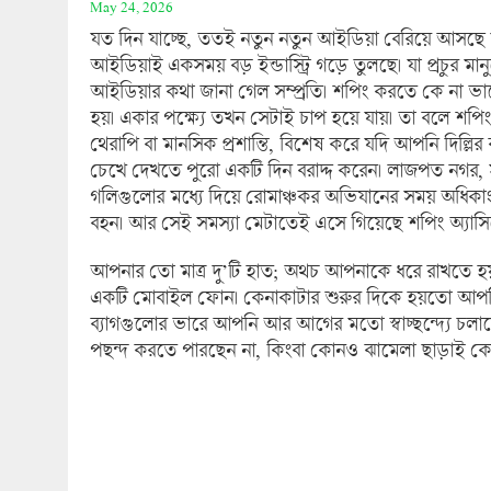
May 24, 2026
যত দিন যাচ্ছে, ততই নতুন নতুন আইডিয়া বেরিয়ে আসছে 
আইডিয়াই একসময় বড় ইন্ডাস্ট্রি গড়ে তুলছে। যা প্রচুর মানু
আইডিয়ার কথা জানা গেল সম্প্রতি। শপিং করতে কে না ভাল
হয়। একার পক্ষ্যে তখন সেটাই চাপ হয়ে যায়। তা বলে শপ
থেরাপি বা মানসিক প্রশান্তি, বিশেষ করে যদি আপনি দিল্লি
চেখে দেখতে পুরো একটি দিন বরাদ্দ করেন। লাজপত নগর, 
গলিগুলোর মধ্যে দিয়ে রোমাঞ্চকর অভিযানের সময় অধিকাংশ ম
বহন। আর সেই সমস্যা মেটাতেই এসে গিয়েছে শপিং অ্যাসিস
আপনার তো মাত্র দু’টি হাত; অথচ আপনাকে ধরে রাখতে হয় কে
একটি মোবাইল ফোন। কেনাকাটার শুরুর দিকে হয়তো আপনি 
ব্যাগগুলোর ভারে আপনি আর আগের মতো স্বাচ্ছন্দ্যে চলা
পছন্দ করতে পারছেন না, কিংবা কোনও ঝামেলা ছাড়াই কে