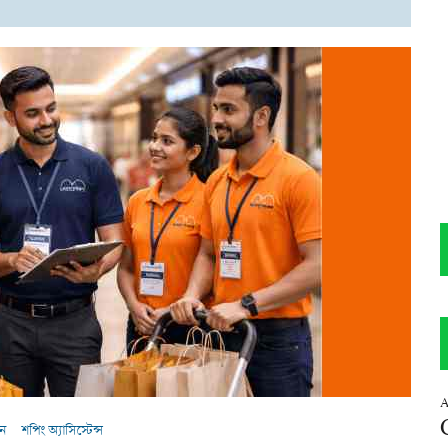
A
েন
শপিং অ্যাসিস্টেন্স