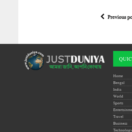
Previous po
QUIC
Home
Bengal
India
World
Sports
Entertainm
Travel
Business
Technolog