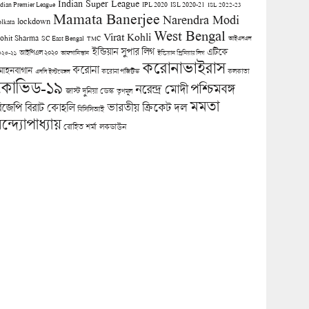
Indian Super League
ndian Premier League
IPL 2020
ISL 2020-21
ISL 2022-23
Mamata Banerjee
Narendra Modi
lockdown
olkata
West Bengal
Virat Kohli
ohit Sharma
SC East Bengal
TMC
আইএসএল
ইন্ডিয়ান সুপার লিগ
এটিকে
আইপিএল ২০২০
০২০-২১
আফগানিস্তান
ইন্ডিয়ান প্রিমিয়ার লিগ
করোনাভাইরাস
করোনা
োহনবাগান
কলকাতা
এসসি ইস্টবেঙ্গল
করোনা পজিটিভ
কোভিড-১৯
পশ্চিমবঙ্গ
নরেন্দ্র মোদী
জাস্ট দুনিয়া ডেস্ক
তৃণমূল
মমতা
িজেপি
ভারতীয় ক্রিকেট দল
বিরাট কোহলি
বিসিসিআই
ন্দ্যোপাধ্যায়
লকডাউন
রোহিত শর্মা