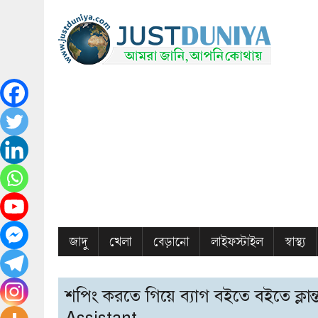
জাদু
খেলা
বেড়ানো
লাইফস্টাইল
স্বাস্থ্য
শপিং করতে গিয়ে ব্যাগ বইতে বইতে ক্ল