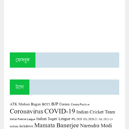
ফেসবুক
ট্যাগ
BJP
ATK Mohun Bagan
Corona
BCCI
Corona Positive
COVID-19
Coronavirus
Indian Cricket Team
Indian Super League
Indian Premier League
IPL 2020
ISL 2020-21
ISL 2022-23
Mamata Banerjee
Narendra Modi
lockdown
kolkata