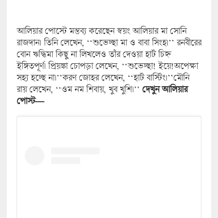
আলিয়ার পোস্টে মন্তব্য করেছেন স্বয়ং আলিয়ার মা সোনি
রাজদান। তিনি লেখেন, ‘‘শুভেচ্ছা মা ও বাবা সিংহ।’’ রনবীরের
বোন ঋদ্ধিমা কিছু না লিখলেও তাঁর দেওয়া হার্ট চিহ্ন
ইঙ্গিতপূর্ণ। প্রিয়ঙ্কা চোপড়া লেখেন, ‘‘শুভেচ্ছা! ইয়ে!অপেক্ষা
সহ্য হচ্ছে না।’’করণ জোহর লেখেন, ‘‘হার্ট বার্স্টিং।’’মৌনি
রায় লেখেন, ‘‘ওম নম শিবায়, খুব খুশি।’’
দেখুন আলিয়ার
পোস্ট—