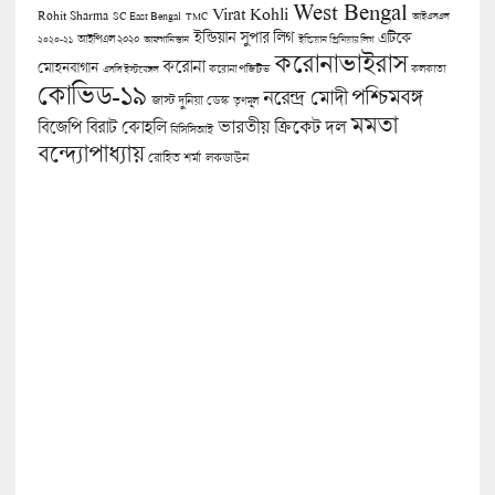
West Bengal
Virat Kohli
Rohit Sharma
SC East Bengal
TMC
আইএসএল
ইন্ডিয়ান সুপার লিগ
এটিকে
আইপিএল ২০২০
২০২০-২১
আফগানিস্তান
ইন্ডিয়ান প্রিমিয়ার লিগ
করোনাভাইরাস
করোনা
মোহনবাগান
কলকাতা
এসসি ইস্টবেঙ্গল
করোনা পজিটিভ
কোভিড-১৯
পশ্চিমবঙ্গ
নরেন্দ্র মোদী
জাস্ট দুনিয়া ডেস্ক
তৃণমূল
মমতা
বিজেপি
ভারতীয় ক্রিকেট দল
বিরাট কোহলি
বিসিসিআই
বন্দ্যোপাধ্যায়
লকডাউন
রোহিত শর্মা