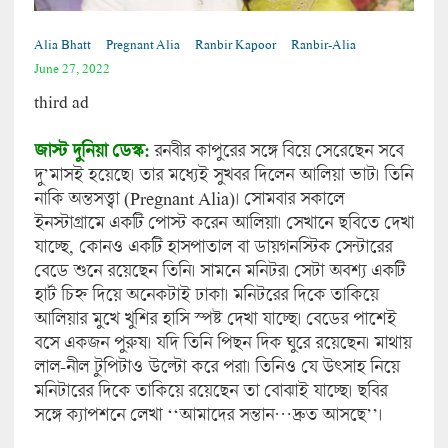
Alia Bhatt
Pregnant Alia
Ranbir Kapoor
Ranbir-Alia
June 27, 2022
third ad
জাস্ট দুনিয়া ডেস্ক:
রনবীর কাপুরের সঙ্গে বিয়ে সেরেছেন সবে
দু’মাসই হয়েছে। তার মধ্যেই সুখবর দিলেন আলিয়া ভাট। তিনি
নাকি অন্তসত্ত্বা (Pregnant Alia)। সোমবার সকালে
ইনস্টাগ্রামে একটি পোস্ট করেন আলিয়া। সেখানে ছবিতে দেখা
যাচ্ছে, কোনও একটি হাসপাতাল বা ডায়গনস্টিক সেন্টারের
বেডে শুনে রয়েছেন তিনি। সামনে মনিটর। সেটা অবশ্য একটি
হার্ট চিহ্ন দিয়ে অনেকটাই ঢাকা। মনিটরের দিকে তাকিয়ে
আলিয়ার মুখে খুশির হাসি স্পষ্ট দেখা যাচ্ছে। বেডের পাশেই
বসে একজন পুরুষ। যদি তিনি পিছন দিক ঘুরে রয়েছেন। মাথায়
লাল-নীল টুপিটাও উল্টো করে পরা। তিনিও যে উৎসাহ নিয়ে
মনিটারের দিকে তাকিয়ে রয়েছেন তা বোঝাই যাচ্ছে। ছবির
সঙ্গে ক্যাপশনে লেখা ‘‘আমাদের সন্তান…দ্রুত আসছে’’।