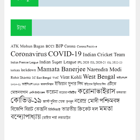
ট্যাগ
BJP
ATK Mohun Bagan
Corona
BCCI
Corona Positive
COVID-19
Coronavirus
Indian Cricket Team
Indian Super League
Indian Premier League
IPL 2020
ISL 2020-21
ISL 2022-23
Mamata Banerjee
Narendra Modi
lockdown
kolkata
West Bengal
Virat Kohli
Rohit Sharma
SC East Bengal
TMC
আইএসএল
ইন্ডিয়ান সুপার লিগ
এটিকে
আইপিএল ২০২০
২০২০-২১
আফগানিস্তান
ইন্ডিয়ান প্রিমিয়ার লিগ
করোনাভাইরাস
করোনা
মোহনবাগান
কলকাতা
এসসি ইস্টবেঙ্গল
করোনা পজিটিভ
কোভিড-১৯
পশ্চিমবঙ্গ
নরেন্দ্র মোদী
জাস্ট দুনিয়া ডেস্ক
তৃণমূল
মমতা
বিজেপি
ভারতীয় ক্রিকেট দল
বিরাট কোহলি
বিসিসিআই
বন্দ্যোপাধ্যায়
লকডাউন
রোহিত শর্মা