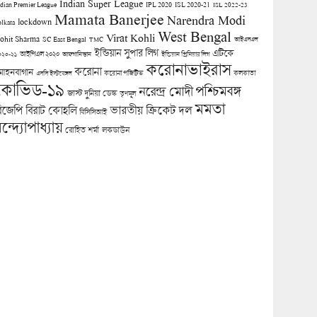
Indian Super League
ndian Premier League
IPL 2020
ISL 2020-21
ISL 2022-23
Mamata Banerjee
Narendra Modi
lockdown
olkata
West Bengal
Virat Kohli
ohit Sharma
SC East Bengal
TMC
আইএসএল
ইন্ডিয়ান সুপার লিগ
এটিকে
আইপিএল ২০২০
০২০-২১
আফগানিস্তান
ইন্ডিয়ান প্রিমিয়ার লিগ
করোনাভাইরাস
করোনা
োহনবাগান
কলকাতা
এসসি ইস্টবেঙ্গল
করোনা পজিটিভ
কোভিড-১৯
পশ্চিমবঙ্গ
নরেন্দ্র মোদী
জাস্ট দুনিয়া ডেস্ক
তৃণমূল
মমতা
িজেপি
ভারতীয় ক্রিকেট দল
বিরাট কোহলি
বিসিসিআই
ন্দ্যোপাধ্যায়
লকডাউন
রোহিত শর্মা