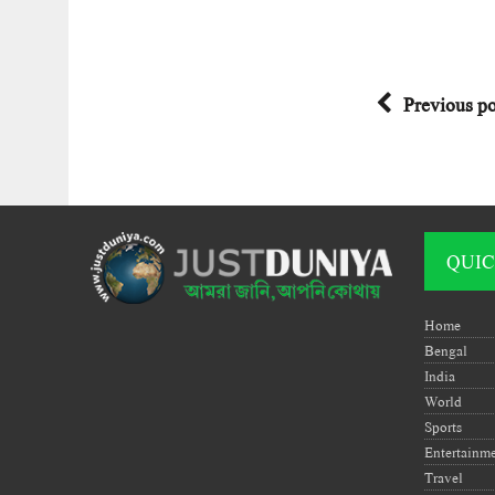
Previous po
QUIC
Home
Bengal
India
World
Sports
Entertainm
Travel