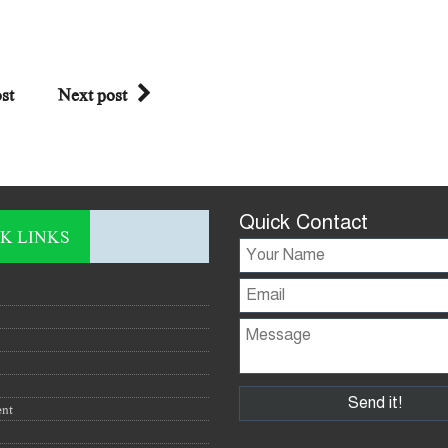
st
Next post
Quick Contact
K LINKS
ent