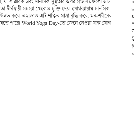
 যা শারীরিক এবং মানসিক সুস্থতার উপর প্রভাব ফেলে। এটি
I
 দীর্ঘস্থায়ী সমস্যা থেকেও মুক্তি দেয়। যোগব্যায়াম মানসিক
k
 উন্নত করে। এছাড়াও এটি শক্তির মাত্রা বৃদ্ধি করে, মন-শরীরের
R
ন রাখতে পারে। World Yoga Day-তে জেনে নেওয়া যাক যোগ
২
ম
ব
ব