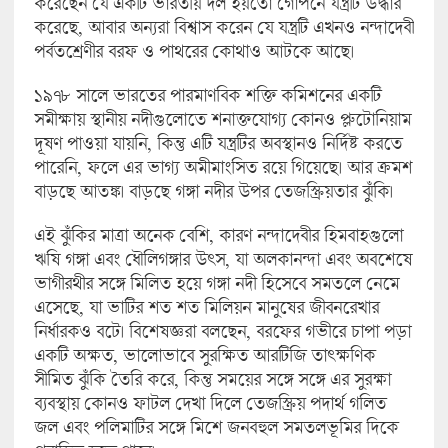
করেছেন যে একটি ভারতীয় দল হয়তো গোপনে যন্ত্রটি উদ্ধার
করেছে, আবার অন্যরা বিশ্বাস করেন যে যন্ত্রটি এখনও নন্দাদেবী
পর্বতশ্রেণীর বরফ ও পাথরের কোথাও আটকে আছে।
১৯৭৮ সালে ভারতের পারমাণবিক শক্তি কমিশনের একটি
সমীক্ষায় স্থানীয় নদীগুলোতে শনাক্তযোগ্য কোনও প্লুটোনিয়াম
দূষণ পাওয়া যায়নি, কিন্তু এটি যন্ত্রটির অবস্থানও নির্দিষ্ট করতে
পারেনি, ফলে এর ভাগ্য অমীমাংসিত রয়ে গিয়েছে। আর ক্রমশ
বাড়ছে আতঙ্ক। বাড়ছে গঙ্গা নদীর উপর তেজস্ক্রিয়তার ঝুঁকি।
এই ঝুঁকির মাত্রা অনেক বেশি, কারণ নন্দাদেবীর হিমবাহগুলো
ঋষি গঙ্গা এবং ধৌলিগঙ্গার উৎস, যা অলকানন্দা এবং অবশেষে
ভাগীরথীর সঙ্গে মিলিত হয়ে গঙ্গা নদী হিসেবে সমতলে নেমে
এসেছে, যা ভাটির শত শত মিলিয়ন মানুষের জীবনরেখার
নির্ধারকও বটে। বিশেষজ্ঞরা বলছেন, বরফের গভীরে চাপা পড়া
একটি অক্ষত, ভালোভাবে সুরক্ষিত আরটিজি তাৎক্ষণিক
সীমিত ঝুঁকি তৈরি করে, কিন্তু সময়ের সঙ্গে সঙ্গে এর সুরক্ষা
ব্যবস্থায় কোনও ফাটল দেখা দিলে তেজস্ক্রিয় পদার্থ গলিত
জল এবং পলিমাটির সঙ্গে মিশে জনবহুল সমতলভূমির দিকে