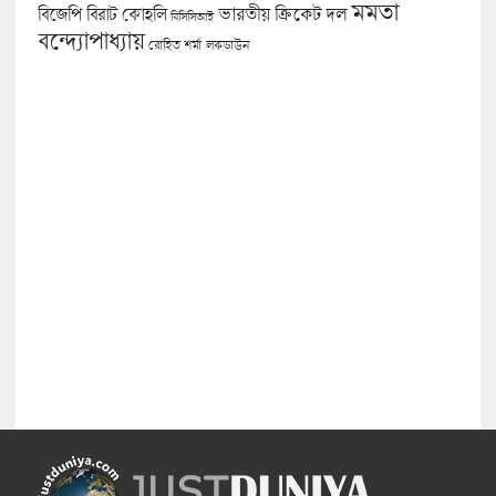
মমতা
বিজেপি
ভারতীয় ক্রিকেট দল
বিরাট কোহলি
বিসিসিআই
বন্দ্যোপাধ্যায়
লকডাউন
রোহিত শর্মা