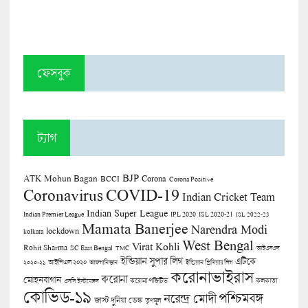
ফেসবুক
ট্যাগ
BJP
ATK Mohun Bagan
Corona
BCCI
Corona Positive
COVID-19
Coronavirus
Indian Cricket Team
Indian Super League
Indian Premier League
IPL 2020
ISL 2020-21
ISL 2022-23
Mamata Banerjee
Narendra Modi
lockdown
kolkata
West Bengal
Virat Kohli
Rohit Sharma
SC East Bengal
TMC
আইএসএল
ইন্ডিয়ান সুপার লিগ
এটিকে
আইপিএল ২০২০
২০২০-২১
আফগানিস্তান
ইন্ডিয়ান প্রিমিয়ার লিগ
করোনাভাইরাস
করোনা
মোহনবাগান
কলকাতা
এসসি ইস্টবেঙ্গল
করোনা পজিটিভ
কোভিড-১৯
পশ্চিমবঙ্গ
নরেন্দ্র মোদী
জাস্ট দুনিয়া ডেস্ক
তৃণমূল