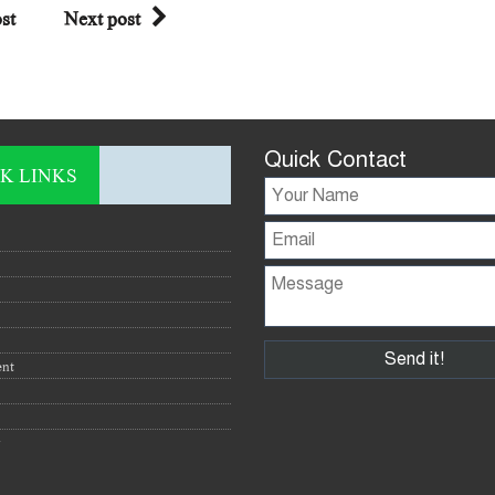
st
Next post
Quick Contact
K LINKS
ent
y