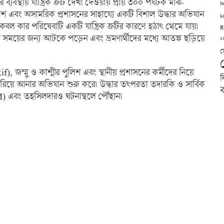
যবস্থায় যান্ত্রিক ত্রুটি দেখা দেওয়ায় প্রায় ৩০০ পর্যটক মাঝ-
I
এবং অসামরিক প্রশাসনের সাহায্যে একটি বিশাল উদ্ধার অভিযান
k
েবল কার পরিষেবাটি একটি যান্ত্রিক ত্রুটির কারণে হঠাৎ থেমে যায়।
R
ময়ের জন্য আটকে পড়েন এবং ভ্রমণার্থীদের মধ্যে আতঙ্ক ছড়িয়ে
২
ম
 জম্মু ও কাশ্মীর পুলিশ এবং স্থানীয় প্রশাসনের কর্মীদের নিয়ে
ব
 সরিয়ে আনার অভিযান শুরু করে। উদ্ধার তৎপরতা তদারকি ও সার্বিক
ব
SDM) এবং তহসিলদারও ঘটনাস্থলে পৌঁছান।