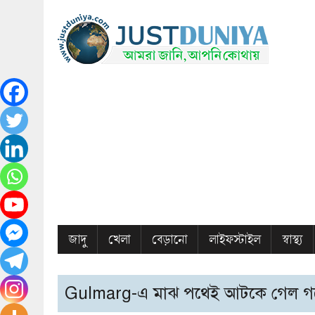
জাদু
খেলা
বেড়ানো
লাইফস্টাইল
স্বাস্থ্য
Gulmarg-এ মাঝ পথেই আটকে গেল গন্