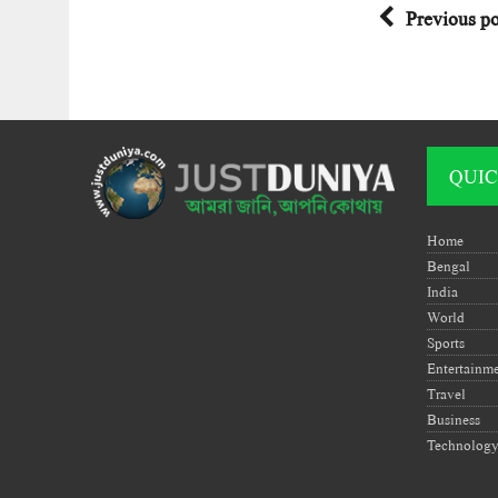
Previous po
QUIC
Home
Bengal
India
World
Sports
Entertainm
Travel
Business
Technolog