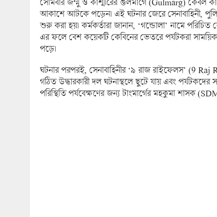
সোমবার জম্মু ও কাশ্মীরের গুলমার্গে (Gulmarg) কেবল কার ব্
আকাশে আটকে পড়েন। এই ঘটনার জেরে সেনাবাহিনী, পুলিশ 
শুরু করা হয়। কর্মকর্তারা জানান, ‘গন্ডোলা’ নামে পরিচিত ক
এর ফলে বেশ কয়েকটি কেবিনের ভেতরে পর্যটকরা সাময়িক স
পড়ে।
ঘটনার পরপরই, সেনাবাহিনীর ‘৯ রাজ রাইফেলস’ (9 Raj Rif),
গঠিত উদ্ধারকারী দল ঘটনাস্থলে ছুটে যায় এবং পর্যটকদের
পরিস্থিতি পর্যবেক্ষণের জন্য টাংমার্গের মহকুমা শাসক (