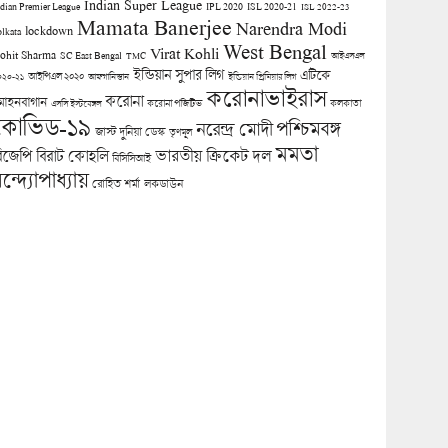
Indian Super League
ndian Premier League
IPL 2020
ISL 2020-21
ISL 2022-23
Mamata Banerjee
Narendra Modi
lockdown
olkata
West Bengal
Virat Kohli
ohit Sharma
SC East Bengal
TMC
আইএসএল
ইন্ডিয়ান সুপার লিগ
এটিকে
আইপিএল ২০২০
০২০-২১
আফগানিস্তান
ইন্ডিয়ান প্রিমিয়ার লিগ
করোনাভাইরাস
করোনা
োহনবাগান
কলকাতা
এসসি ইস্টবেঙ্গল
করোনা পজিটিভ
কোভিড-১৯
পশ্চিমবঙ্গ
নরেন্দ্র মোদী
জাস্ট দুনিয়া ডেস্ক
তৃণমূল
মমতা
িজেপি
ভারতীয় ক্রিকেট দল
বিরাট কোহলি
বিসিসিআই
ন্দ্যোপাধ্যায়
লকডাউন
রোহিত শর্মা