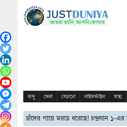
জাদু
খেলা
বেড়ানো
লাইফস্টাইল
স্বাস্থ্য
চাঁদের গায়ে মরচে ধরেছে! চন্দ্রযান ১-এ