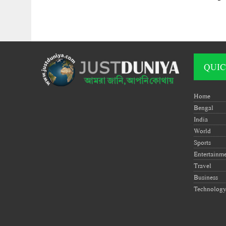
QUIC
Home
Bengal
India
World
Sports
Entertainm
Travel
Business
Technolog