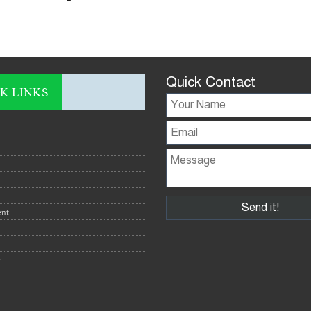
Quick Contact
K LINKS
ent
y