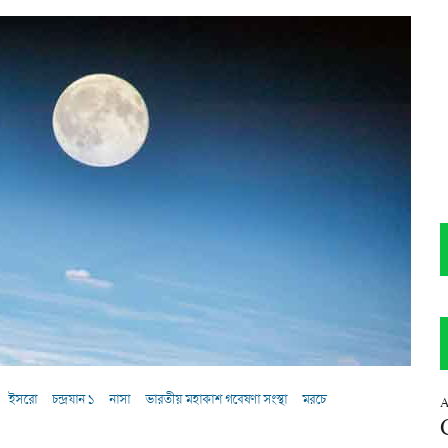
ইসরো
চন্দ্রযান ১
নাসা
ভারতীয় মহাকাশ গবেষণা সংস্থা
মরচে
A