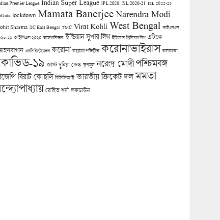
Indian Super League
ndian Premier League
IPL 2020
ISL 2020-21
ISL 2022-23
Mamata Banerjee
Narendra Modi
lockdown
olkata
West Bengal
Virat Kohli
ohit Sharma
SC East Bengal
TMC
আইএসএল
ইন্ডিয়ান সুপার লিগ
এটিকে
আইপিএল ২০২০
০২০-২১
আফগানিস্তান
ইন্ডিয়ান প্রিমিয়ার লিগ
করোনাভাইরাস
করোনা
োহনবাগান
কলকাতা
এসসি ইস্টবেঙ্গল
করোনা পজিটিভ
কোভিড-১৯
পশ্চিমবঙ্গ
নরেন্দ্র মোদী
জাস্ট দুনিয়া ডেস্ক
তৃণমূল
মমতা
িজেপি
ভারতীয় ক্রিকেট দল
বিরাট কোহলি
বিসিসিআই
ন্দ্যোপাধ্যায়
লকডাউন
রোহিত শর্মা