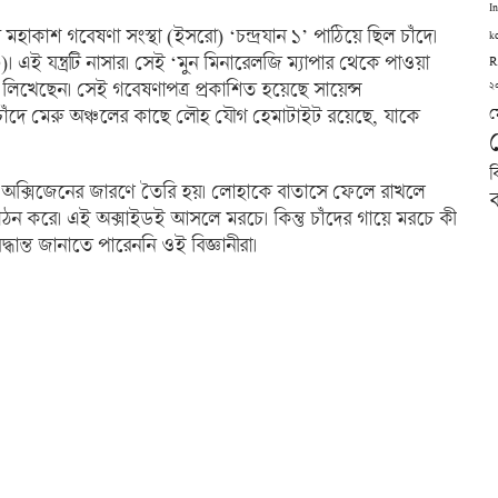
I
হাকাশ গবেষণা সংস্থা (ইসরো) ‘চন্দ্রযান ১’ পাঠিয়ে ছিল চাঁদে।
k
। এই যন্ত্রটি নাসার। সেই ‘মুন মিনারেলজি ম্যাপার থেকে পাওয়া
R
 লিখেছেন। সেই গবেষণাপত্র প্রকাশিত হয়েছে সায়েন্স
২
ন, চাঁদে মেরু অঞ্চলের কাছে লৌহ যৌগ হেমাটাইট রয়েছে, যাকে
ম
ব
 অক্সিজেনের জারণে তৈরি হয়। লোহাকে বাতাসে ফেলে রাখলে
ব
ড গঠন করে। এই অক্সাইডই আসলে মরচে। কিন্তু চাঁদের গায়ে মরচে কী
দ্ধান্ত জানাতে পারেননি ওই বিজ্ঞানীরা।