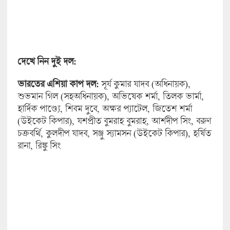
দেখে নিন দুই দল:
ভারতের এশিয়া কাপ দল:
সূর্য কুমার যাদব (অধিনায়ক),
শুভমান গিল (সহঅধিনায়ক), অভিষেক শর্মা, তিলক ভার্মা,
হার্দিক পাণ্ড্যে, শিবম দুবে, অক্ষর প্যাটেল, জিতেশ শর্মা
(উইকেট কিপার), যশপ্রীত বুমরাহ বুমরাহ, আর্শদীপ সিং, বরুণ
চক্রবর্থি, কুলদীপ যাদব, সঞ্জু স্যামসন (উইকেট কিপার), হর্ষিত
রানা, রিঙ্কু সিং