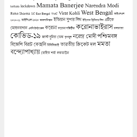
Mamata Banerjee
Narendra Modi
lockdown
kolkata
West Bengal
Virat Kohli
Rohit Sharma
SC East Bengal
TMC
আইএসএল
ইন্ডিয়ান সুপার লিগ
এটিকে
আইপিএল ২০২০
২০২০-২১
আফগানিস্তান
ইন্ডিয়ান প্রিমিয়ার লিগ
করোনাভাইরাস
করোনা
মোহনবাগান
কলকাতা
এসসি ইস্টবেঙ্গল
করোনা পজিটিভ
কোভিড-১৯
পশ্চিমবঙ্গ
নরেন্দ্র মোদী
জাস্ট দুনিয়া ডেস্ক
তৃণমূল
মমতা
বিজেপি
ভারতীয় ক্রিকেট দল
বিরাট কোহলি
বিসিসিআই
বন্দ্যোপাধ্যায়
লকডাউন
রোহিত শর্মা