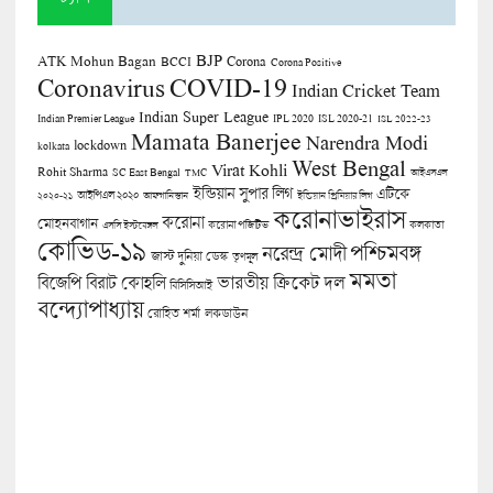
BJP
ATK Mohun Bagan
Corona
BCCI
Corona Positive
COVID-19
Coronavirus
Indian Cricket Team
Indian Super League
Indian Premier League
IPL 2020
ISL 2020-21
ISL 2022-23
Mamata Banerjee
Narendra Modi
lockdown
kolkata
West Bengal
Virat Kohli
Rohit Sharma
SC East Bengal
TMC
আইএসএল
ইন্ডিয়ান সুপার লিগ
এটিকে
আইপিএল ২০২০
২০২০-২১
আফগানিস্তান
ইন্ডিয়ান প্রিমিয়ার লিগ
করোনাভাইরাস
করোনা
মোহনবাগান
কলকাতা
এসসি ইস্টবেঙ্গল
করোনা পজিটিভ
কোভিড-১৯
পশ্চিমবঙ্গ
নরেন্দ্র মোদী
জাস্ট দুনিয়া ডেস্ক
তৃণমূল
মমতা
বিজেপি
ভারতীয় ক্রিকেট দল
বিরাট কোহলি
বিসিসিআই
বন্দ্যোপাধ্যায়
লকডাউন
রোহিত শর্মা