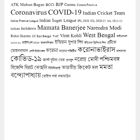
BJP
ATK Mohun Bagan
Corona
BCCI
Corona Positive
COVID-19
Coronavirus
Indian Cricket Team
Indian Super League
Indian Premier League
IPL 2020
ISL 2020-21
ISL 2022-23
Mamata Banerjee
Narendra Modi
lockdown
kolkata
West Bengal
Virat Kohli
Rohit Sharma
SC East Bengal
TMC
আইএসএল
ইন্ডিয়ান সুপার লিগ
এটিকে
আইপিএল ২০২০
২০২০-২১
আফগানিস্তান
ইন্ডিয়ান প্রিমিয়ার লিগ
করোনাভাইরাস
করোনা
মোহনবাগান
কলকাতা
এসসি ইস্টবেঙ্গল
করোনা পজিটিভ
কোভিড-১৯
পশ্চিমবঙ্গ
নরেন্দ্র মোদী
জাস্ট দুনিয়া ডেস্ক
তৃণমূল
মমতা
বিজেপি
ভারতীয় ক্রিকেট দল
বিরাট কোহলি
বিসিসিআই
বন্দ্যোপাধ্যায়
লকডাউন
রোহিত শর্মা