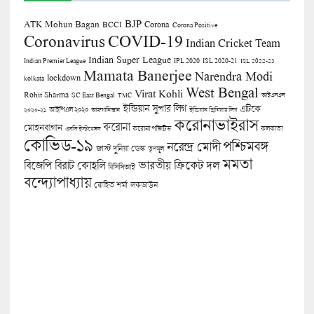
BJP
ATK Mohun Bagan
Corona
BCCI
Corona Positive
COVID-19
Coronavirus
Indian Cricket Team
Indian Super League
Indian Premier League
IPL 2020
ISL 2020-21
ISL 2022-23
Mamata Banerjee
Narendra Modi
lockdown
kolkata
West Bengal
Virat Kohli
Rohit Sharma
SC East Bengal
TMC
আইএসএল
ইন্ডিয়ান সুপার লিগ
এটিকে
আইপিএল ২০২০
২০২০-২১
আফগানিস্তান
ইন্ডিয়ান প্রিমিয়ার লিগ
করোনাভাইরাস
করোনা
মোহনবাগান
কলকাতা
এসসি ইস্টবেঙ্গল
করোনা পজিটিভ
কোভিড-১৯
পশ্চিমবঙ্গ
নরেন্দ্র মোদী
জাস্ট দুনিয়া ডেস্ক
তৃণমূল
মমতা
বিজেপি
ভারতীয় ক্রিকেট দল
বিরাট কোহলি
বিসিসিআই
বন্দ্যোপাধ্যায়
লকডাউন
রোহিত শর্মা