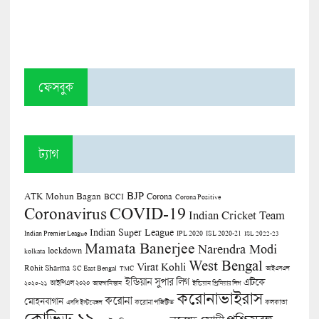
ফেসবুক
ট্যাগ
BJP
ATK Mohun Bagan
Corona
BCCI
Corona Positive
COVID-19
Coronavirus
Indian Cricket Team
Indian Super League
Indian Premier League
IPL 2020
ISL 2020-21
ISL 2022-23
Mamata Banerjee
Narendra Modi
lockdown
kolkata
West Bengal
Virat Kohli
Rohit Sharma
SC East Bengal
TMC
আইএসএল
ইন্ডিয়ান সুপার লিগ
এটিকে
আইপিএল ২০২০
২০২০-২১
আফগানিস্তান
ইন্ডিয়ান প্রিমিয়ার লিগ
করোনাভাইরাস
করোনা
মোহনবাগান
কলকাতা
এসসি ইস্টবেঙ্গল
করোনা পজিটিভ
কোভিড-১৯