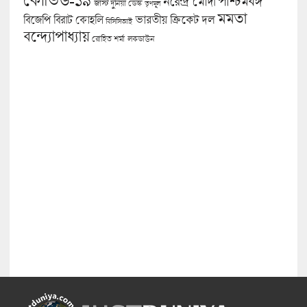
পশ্চিমবঙ্গ
নরেন্দ্র মোদী
জাস্ট দুনিয়া ডেস্ক
তৃণমূল
মমতা
বিজেপি
ভারতীয় ক্রিকেট দল
বিরাট কোহলি
বিসিসিআই
বন্দ্যোপাধ্যায়
লকডাউন
রোহিত শর্মা