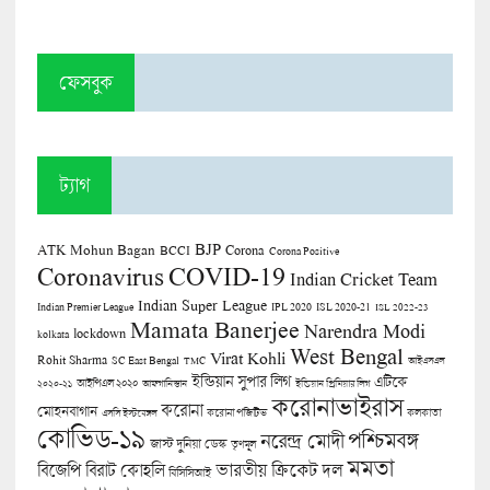
ফেসবুক
ট্যাগ
BJP
ATK Mohun Bagan
Corona
BCCI
Corona Positive
COVID-19
Coronavirus
Indian Cricket Team
Indian Super League
Indian Premier League
IPL 2020
ISL 2020-21
ISL 2022-23
Mamata Banerjee
Narendra Modi
lockdown
kolkata
West Bengal
Virat Kohli
Rohit Sharma
SC East Bengal
TMC
আইএসএল
ইন্ডিয়ান সুপার লিগ
এটিকে
আইপিএল ২০২০
২০২০-২১
আফগানিস্তান
ইন্ডিয়ান প্রিমিয়ার লিগ
করোনাভাইরাস
করোনা
মোহনবাগান
কলকাতা
এসসি ইস্টবেঙ্গল
করোনা পজিটিভ
কোভিড-১৯
পশ্চিমবঙ্গ
নরেন্দ্র মোদী
জাস্ট দুনিয়া ডেস্ক
তৃণমূল
মমতা
বিজেপি
ভারতীয় ক্রিকেট দল
বিরাট কোহলি
বিসিসিআই