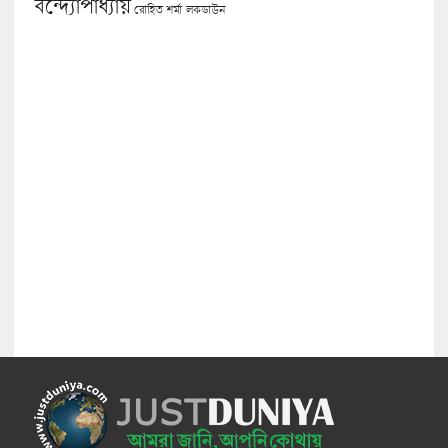
বন্দ্যোপাধ্যায়
লকডাউন
রোহিত শর্মা