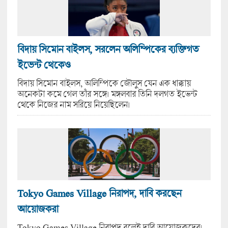
বিদায় সিমোন বাই‌লস, সরলেন অলিম্পিকের ব্যক্তিগত
ইভেন্ট থেকেও
বিদায় সিমোন বাই‌লস, অলিম্পিকে জৌলুস যেন এক ধাক্কায়
অনেকটা কমে গেল তাঁর সঙ্গে। মঙ্গলবার তিনি দলগত ইভেন্ট
থেকে নিজের নাম সরিয়ে নিয়েছিলেন।
Tokyo Games Village নিরাপদ, দাবি করছেন
আয়োজকরা
Tokyo Games Village নিরাপদ বলেই দাবি আয়োজকদের।