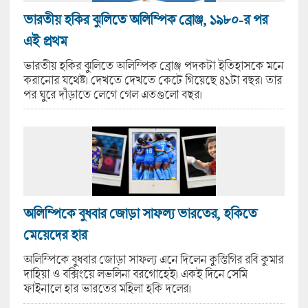
ভারতীয় হকির ঝুলিতে অলিম্পিক ব্রোঞ্জ, ১৯৮০-র পর
এই প্রথম
ভারতীয় হকির ঝুলিতে অলিম্পিক ব্রোঞ্জ পদকটা ইতিহাসকে মনে
করানোর যথেষ্ট। দেখতে দেখতে কেটে গিয়েছে ৪১টা বছর। তার
পর ঘুরে দাঁড়াতে লেগে গেল এতগুলো বছর।
অলিম্পিকে বুধবার জোড়া সাফল্য ভারতের, হকিতে
মেয়েদের হার
অলিম্পিকে বুধবার জোড়া সাফল্য এনে দিলেন কুস্তিগির রবি কুমার
দাহিয়া ও বক্সিংয়ে লভলিনা বরগোহেই। একই দিনে সেমি
ফাইনালে হার ভারতের মহিলা হকি দলের।