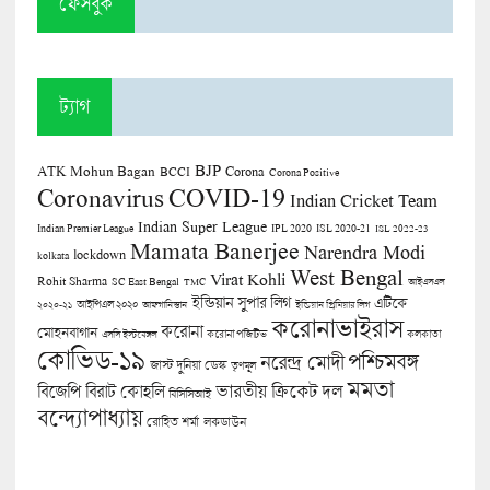
ফেসবুক
ট্যাগ
BJP
ATK Mohun Bagan
Corona
BCCI
Corona Positive
COVID-19
Coronavirus
Indian Cricket Team
Indian Super League
Indian Premier League
IPL 2020
ISL 2020-21
ISL 2022-23
Mamata Banerjee
Narendra Modi
lockdown
kolkata
West Bengal
Virat Kohli
Rohit Sharma
SC East Bengal
TMC
আইএসএল
ইন্ডিয়ান সুপার লিগ
এটিকে
আইপিএল ২০২০
২০২০-২১
আফগানিস্তান
ইন্ডিয়ান প্রিমিয়ার লিগ
করোনাভাইরাস
করোনা
মোহনবাগান
কলকাতা
এসসি ইস্টবেঙ্গল
করোনা পজিটিভ
কোভিড-১৯
পশ্চিমবঙ্গ
নরেন্দ্র মোদী
জাস্ট দুনিয়া ডেস্ক
তৃণমূল
মমতা
বিজেপি
ভারতীয় ক্রিকেট দল
বিরাট কোহলি
বিসিসিআই
বন্দ্যোপাধ্যায়
লকডাউন
রোহিত শর্মা